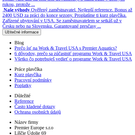
rukou, protože ...
Naše výhody
Ověřený zaměstnavatel. Nejlepší reference. Bonus až
2400 USD za práci do konce sezony. Proplatíme ti kurz plavčíka.
Zařízené ubytování v USA. Se zaměstnavatelem se setkáš už v
Česku nebo na Slovensku. Garantované presčasy ...
Užitečné informace
Blog
Prečo ísť na Work & Travel USA s Premier Aquatics?
6 dôvodov, prečo sa zúčastniť programu Work & Travel USA
Všetko čo potrebuješ vedieť o programe Work & Travel USA
Práce plavčíka
Kurz plavčíka
Pracovní podmínky
Poplatky
Důležité
Reference
Často kladené dotazy
Ochrana osobních údajů
Název firmy
Premier Europe s.r.o
Líščie Údolie 69