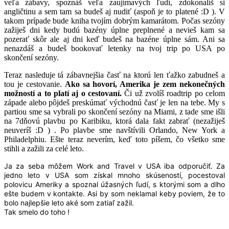
veľa zábavy, spoznáš veľa zaujímavých ľudí, zdokonalíš si
angličtinu a sem tam sa budeš aj nudiť (aspoň je to platené :D ). V
takom prípade bude kniha tvojím dobrým kamarátom. Počas sezóny
zažiješ dni kedy budú bazény úplne preplnené a nevieš kam sa
pozerať skôr ale aj dni keď budeš na bazéne úplne sám. Ani sa
nenazdáš a budeš bookovať letenky na tvoj trip po USA po
skončení sezóny.
Teraz nasleduje tá zábavnejšia časť na ktorú len ťažko zabudneš a
tou je cestovanie.
Ako sa hovorí, Amerika je zem nekonečných
možností a to platí aj o cestovaní.
Či už zvolíš roadtrip po celom
západe alebo pôjdeš preskúmať východnú časť je len na tebe. My s
partiou sme sa vybrali po skončení sezóny na Miami, z tade sme išli
na 7dňovú plavbu po Karibiku, ktorá dala fakt zabrať (nezažiješ
neuveríš :D ) . Po plavbe sme navštívili Orlando, New York a
Philadelphiu. Ešte teraz neverím, keď toto píšem, čo všetko sme
stihli a zažili za celé leto.
Ja za seba môžem Work and Travel v USA iba odporučiť. Za
jedno leto v USA som získal mnoho skúseností, pocestoval
polovicu Ameriky a spoznal úžasných ľudí, s ktorými som a dlho
ešte budem v kontakte. Asi by som neklamal keby poviem, že to
bolo najlepšie leto aké som zatiaľ zažil.
Tak smelo do toho !