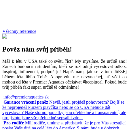
Všechny reference
Pověz nám svůj příběh!
Máš k létu v USA také co světu říct? My myslíme, že určitě ano!
Zanech budoucím studentům, kteří se rozhodují vycestovat odkaz.
Inspiruj, influencni, podpoř je! Napiš nám, jak se v tom JůEsEj
během léta líbilo Tobě. A opravdu nic nevynechej, ať vědí co
mohou od léta v Premier Aquatics očekávat #keepitreal. Pokud bude
tvůj příběh fakt super, určitě tě odměníme!
info@premieraquatics.sk
Garance vrácení peněz
Nevíš, jestli projdeš pohovorem? Bojíš se,
že neprojedeš kurzem plavčíka nebo se do USA nebude dát
vycestovat? Naše storno poplatky jsou přehledné a transparentní, ale
pro jistotu jsme vše přehledně sepsali i zde...
Pro rodiče
Milí rodiče, umíme si představit, že je pro Vás stresující
poslat Vaše dítě na celé léto do Ameriky. S námi bude v dobrých