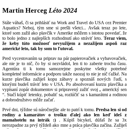
Martin Herceg
Léto 2024
Stále váhaš, či sa prihlásiť na Work and Travel do USA cez Premier
Aquatics? Neboj, tým sme si prešli všetci... Avšak teraz po lete,
ktoré som zažil ako plavčík v Amerike môžem s istotou povedať, že
to bolo jedno z najlepších rozhodnutí ako stráviť leto.
Teraz viem,
že keby túto možnosť nevyužijem a nezažijem aspoň raz
americké leto, tak by som to ľutoval.
Pred vycestovaním sa priprav na pár papierovačiek a vybavovačiek,
ale nie je to nič, čo by si nezvládol, len ti to zaberie trochu času.
Agentúra ti k tomu samozrejme poskytne všetky potrebné
kompletné informácie a podporu takže naozaj to nie je nič ťažké. Na
kurze plavčíka zažiješ kopu zábavy a spoznáš nových ľudí, s
ktorými budeš tráviť leto v USA. Po absolvovaní kurzu plavčíka a
vypísaní zopár dokumentov si pripravený zažiť svoj „ americký sen
“. Stačí kúpiť letenky, pobaliť sa, rozlúčiť sa s kamarátmi a rodinou
a dobrodružstvo môže začať.
Prvé dni, týždne sú náročnejšie ale to patrí k tomu.
Predsa len si od
rodiny a kamarátov o trošku ďalej ako len keď ideš z
mamahotelu na intrák :)
. Kúpiš bicykel, dúfaš že sa 3x
nerozpadne za prvý týždeň ako mne a práca plavčíka začína. Zažiješ