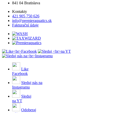
841 04 Bratislava
Kontakty
421 905 750 626
info@premieraquatics.sk
Fakturační údaje
Like
Facebook
Sleduj nás na
Instagramu
Sleduj
na YT
Odoberaj