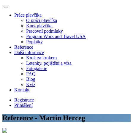
Práce plavčíka
O práci plavčíka
Kurz plavčíka
Pracovní podmínky
Program Work and Travel USA
Poplatky
Reference
Další informace
Krok za krokem
Letenky, pojištění a víza
Fotogalerie
FAQ
Blog
Kvíz
Kontakt
Registrace
Přihlášení
Reference - Martin Herceg