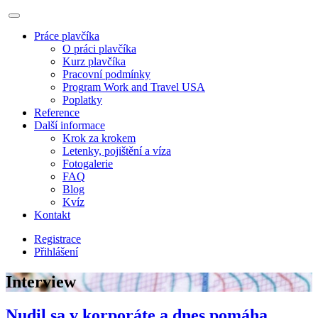
Práce plavčíka
O práci plavčíka
Kurz plavčíka
Pracovní podmínky
Program Work and Travel USA
Poplatky
Reference
Další informace
Krok za krokem
Letenky, pojištění a víza
Fotogalerie
FAQ
Blog
Kvíz
Kontakt
Registrace
Přihlášení
Interview
Nudil sa v korporáte a dnes pomáha