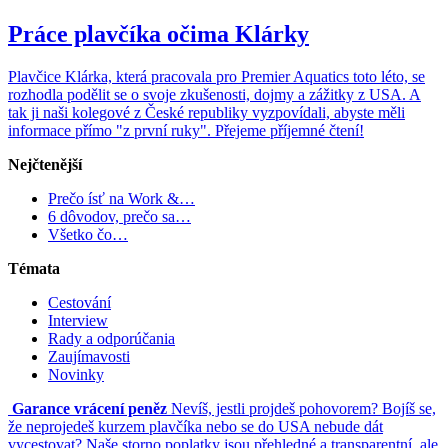
Práce plavčíka očima Klárky
Plavčice Klárka, která pracovala pro Premier Aquatics toto léto, se
rozhodla podělit se o svoje zkušenosti, dojmy a zážitky z USA. A
tak ji naši kolegové z České republiky vyzpovídali, abyste měli
informace přímo "z první ruky". Přejeme příjemné čtení!
Nejčtenější
Prečo ísť na Work &…
6 dôvodov, prečo sa…
Všetko čo…
Témata
Cestování
Interview
Rady a odporúčania
Zaujímavosti
Novinky
Garance vrácení peněz
Nevíš, jestli projdeš pohovorem? Bojíš se,
že neprojedeš kurzem plavčíka nebo se do USA nebude dát
vycestovat? Naše storno poplatky jsou přehledné a transparentní, ale