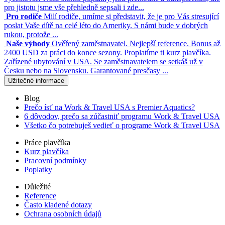
pro jistotu jsme vše přehledně sepsali i zde...
Pro rodiče
Milí rodiče, umíme si představit, že je pro Vás stresující
poslat Vaše dítě na celé léto do Ameriky. S námi bude v dobrých
rukou, protože ...
Naše výhody
Ověřený zaměstnavatel. Nejlepší reference. Bonus až
2400 USD za práci do konce sezony. Proplatíme ti kurz plavčíka.
Zařízené ubytování v USA. Se zaměstnavatelem se setkáš už v
Česku nebo na Slovensku. Garantované presčasy ...
Užitečné informace
Blog
Prečo ísť na Work & Travel USA s Premier Aquatics?
6 dôvodov, prečo sa zúčastniť programu Work & Travel USA
Všetko čo potrebuješ vedieť o programe Work & Travel USA
Práce plavčíka
Kurz plavčíka
Pracovní podmínky
Poplatky
Důležité
Reference
Často kladené dotazy
Ochrana osobních údajů