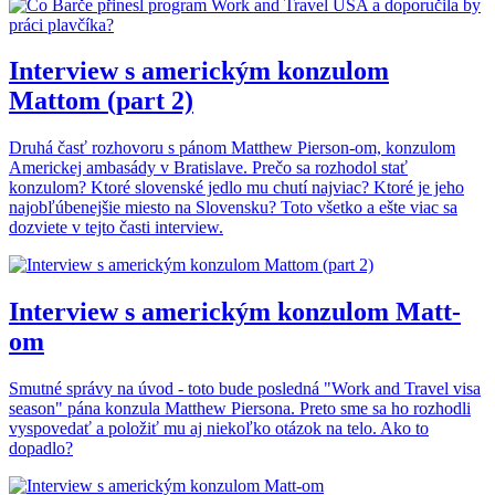
Interview s americkým konzulom
Mattom (part 2)
Druhá časť rozhovoru s pánom Matthew Pierson-om, konzulom
Americkej ambasády v Bratislave. Prečo sa rozhodol stať
konzulom? Ktoré slovenské jedlo mu chutí najviac? Ktoré je jeho
najobľúbenejšie miesto na Slovensku? Toto všetko a ešte viac sa
dozviete v tejto časti interview.
Interview s americkým konzulom Matt-
om
Smutné správy na úvod - toto bude posledná "Work and Travel visa
season" pána konzula Matthew Piersona. Preto sme sa ho rozhodli
vyspovedať a položiť mu aj niekoľko otázok na telo. Ako to
dopadlo?