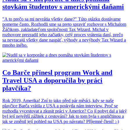
stovkám študentov s americkými daňami
"A to prečo sa mi nevrátia všetky dane?" Túto otázku dostávame
pomerne často. Rozhodli sme sa preto spraviť rozhovor s Michalom
Žáčikom, zakladateľom spoločnosti Tax Wizard. Michal v
rozhovore prezradil jeho začiatky, celý proces vrátenia daní, prečo
sa nevracajú všetky dane naspäť, výhody a nevýhody Tax Wizard a
mnoho iného.
Co Barče přinesl program Work and
Travel USA a doporučila by práci
plavčíka?
Rok 2019, Amerika! Zní to jako před pár měsíci, kdy se naše
plavčice Barča vrátila z USA a poskytla nám interview. Proč se
rozhodla vycestovat a zkusit práci v Americe? Co jí pobyt dal a jaký
byl její největší zážitek z cestování? Jak to tom byla s angličtinou a
jak se změnil její pohled na USA po návratu? Příjemné čtení! :-)